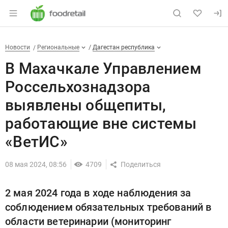
Раздел навигации по сайту foodretail.r
В Махачкале Управлением Ро
Новости
Разделы
Новости
Региональные
Дагестан республика
В Махачкале Управлением
Россельхознадзора
выявлены общепиты,
работающие вне системы
«ВетИС»
08 мая 2024, 08:56
4709
2 мая 2024 года в ходе наблюдения за
соблюдением обязательных требований в
области ветеринарии (мониторинг